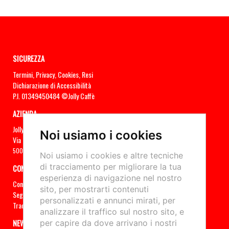
SICUREZZA
Termini
,
Privacy
,
Cookies
,
Resi
Dichiarazione di Accessibilità
P.I. 01349450484
©Jolly Caffè
AZIENDA
Jolly Caffè
Noi usiamo i cookies
Via di Vacciano 9/13
50012 Bagno a Ripoli (FI) -
055645588
Noi usiamo i cookies e altre tecniche
di tracciamento per migliorare la tua
CONTATTI
esperienza di navigazione nel nostro
Contattaci
sito, per mostrarti contenuti
Seguici sui Social:
personalizzati e annunci mirati, per
Traccia il tuo ordine
analizzare il traffico sul nostro sito, e
NEWSLETTER
per capire da dove arrivano i nostri