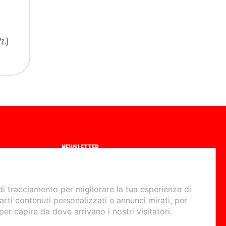
z.)
NEWSLETTER
Tieniti aggiornato sulle ultime novità, eventi e offerte speciali
a te dedicate.
Iscrivimi
di tracciamento per migliorare la tua esperienza di
arti contenuti personalizzati e annunci mirati, per
 per capire da dove arrivano i nostri visitatori.