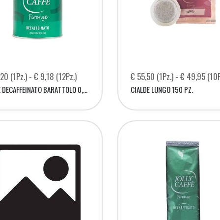
20 (1Pz.) - € 9,18 (12Pz.)
€ 55,50 (1Pz.) - € 49,95 (10P
CAFFÈ DECAFFEINATO BARATTOLO 0,250 KG.
CIALDE LUNGO 150 PZ.