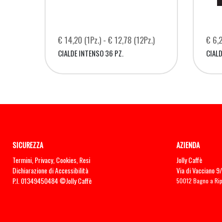
€ 14,20 (1Pz.) - € 12,78 (12Pz.)
€ 6,2
CIALDE INTENSO 36 PZ.
CIALD
SICUREZZA
AZIENDA
Termini
,
Privacy
,
Cookies
,
Resi
Jolly Caffè
Dichiarazione di Accessibilità
Via di Vacciano 9
P.I. 01349450484
©Jolly Caffè
50012 Bagno a Ripo