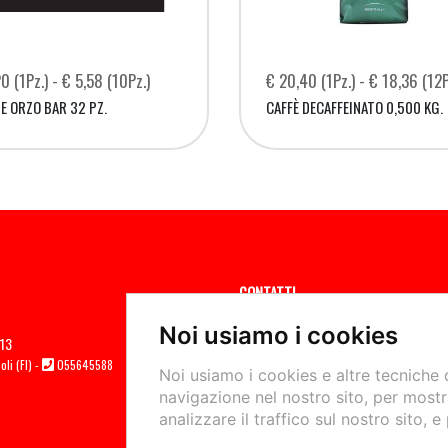
0 (1Pz.) - € 5,58 (10Pz.)
€ 20,40 (1Pz.) - € 18,36 (12P
E ORZO BAR 32 PZ.
CAFFÈ DECAFFEINATO 0,500 KG.
CONTATTI
Contattaci
Noi usiamo i cookies
/13
Seguici sui Social:
Traccia il tuo ordine
li (FI) -
055645588
Noi usiamo i cookies e altre tecniche 
navigazione nel nostro sito, per mostr
analizzare il traffico sul nostro sito, e